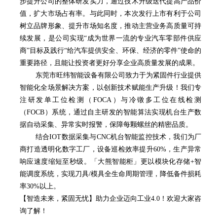
步提升公司的整体研发实力，通过技术升级迭代提高产品价
值，扩大市场占有率。与此同时，本次发行上市有利于公司
树立品牌形象、提升市场知名度，推动主营业务高质量可持
续发展，是公司实现“成为世界一流的专业汽车零部件供应
商”目标及践行“给汽车提供安全、环保、经济的零件”使命的
重要路径，且能让投资者更好分享企业高质量发展的成果。
东莞市旺纬智能设备有限公司致力于为紧固件行业提供
智能化全场景解决方案，以创新技术赋能生产升级！我们专
注研发单工位检测（FOCA）与冷镦多工位在线检测
（FOCB）系统，通过自主研发的智能算法实现机台生产数
据自动采集、异常实时报警，保障每颗螺丝的精密品质。
结合IOT数据采集与CNC机台智能监控技术，我们为厂
商打造透明化数字工厂，设备巡检效率提升60%，生产异常
响应速度缩短至秒级。「大熊智能柜」更以模块化存储+智
能调度系统，实现刀具/模具全生命周期管理，降低备件损耗
率30%以上。
【智造未来，紧固无忧】助力企业迈向工业4.0！
欢迎大家咨
询了解！