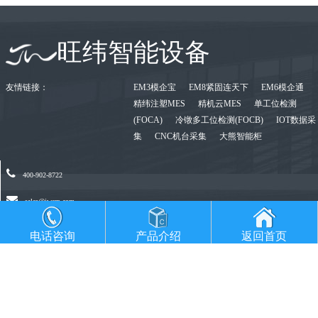
旺纬智能设备
友情链接：
EM3模企宝
EM8紧固连天下
EM6模企通
精纬注塑MES
精机云MES
单工位检测
(FOCA)
冷镦多工位检测(FOCB)
IOT数据采
集
CNC机台采集
大熊智能柜
400-902-8722
sales@jwerp.com
广东省东莞市桥头镇凯达创意产业园A9(东莞精纬软件)
电话咨询
产品介绍
返回首页
苏州昆山玉山镇港龙财智国际2座16F(昆山力纬软件)
广东省东莞市桥头镇凯达创意产业园A9(旺纬智能设备)
重庆市沙坪坝大学城富力城C-22(重庆研发)