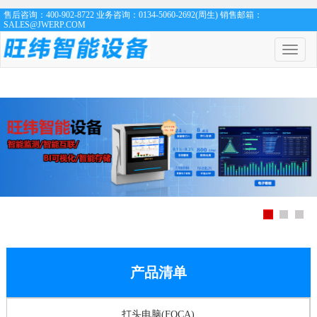
售后咨询：400-902-8722 业务咨询：0134-5060-2692(周生) 销售邮箱：
SALES@JWERP.COM
菜
单
开
关
产品清单
打头电脑(FOCA)