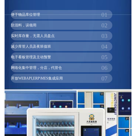
01
便于物品库位管理
02
防混料，误领用
03
实时库存量，无需人员盘点
04
减少库管人员及夜班值班
05
电子看板管理及主动预警
06
网络化集中管理，分店，代管仓
07
开放WEBAPI,ERP\MES集成应用