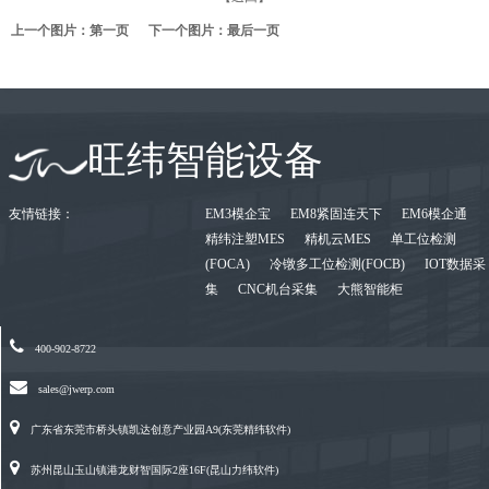
上一个图片：
第一页
下一个图片：
最后一页
旺纬智能设备
友情链接：
EM3模企宝
EM8紧固连天下
EM6模企通
精纬注塑MES
精机云MES
单工位检测
(FOCA)
冷镦多工位检测(FOCB)
IOT数据采
集
CNC机台采集
大熊智能柜
400-902-8722
sales@jwerp.com
广东省东莞市桥头镇凯达创意产业园A9(东莞精纬软件)
苏州昆山玉山镇港龙财智国际2座16F(昆山力纬软件)