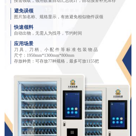
按需领取，领用数量自动汇总统计，自动预警补充库存
避免误领
图片加名称、规格显示，有效避免相似物件误领
快速领料
自动出物，无需人为找寻，节约时间
应用场景
刀 具 、刀 柄 、小 配 件 等 标 准 包 装 物 品
尺寸：1950mm*1300mm*800mm
存放种类：可存放77种规格，最多可放1155把